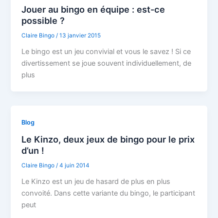
Jouer au bingo en équipe : est-ce
possible ?
Claire Bingo
/
13 janvier 2015
Le bingo est un jeu convivial et vous le savez ! Si ce
divertissement se joue souvent individuellement, de
plus
Blog
Le Kinzo, deux jeux de bingo pour le prix
d’un !
Claire Bingo
/
4 juin 2014
Le Kinzo est un jeu de hasard de plus en plus
convoité. Dans cette variante du bingo, le participant
peut