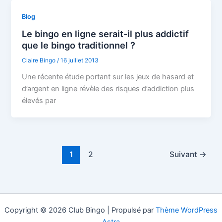
Blog
Le bingo en ligne serait-il plus addictif
que le bingo traditionnel ?
Claire Bingo
/
16 juillet 2013
Une récente étude portant sur les jeux de hasard et
d’argent en ligne révèle des risques d’addiction plus
élevés par
1
2
Suivant
→
Copyright © 2026 Club Bingo | Propulsé par
Thème WordPress