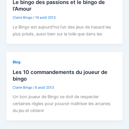
Le bingo des passions et le bingo de
l’Amour
Claire Bingo
/
19 août 2013
Le Bingo est aujourd’hui l’un des jeux de hasard les
plus prisés, aussi bien sur la toile que dans les
Blog
Les 10 commandements du joueur de
bingo
Claire Bingo
/
6 août 2013
Un bon joueur de Bingo se doit de respecter
certaines règles pour pouvoir maîtriser les arcanes
du jeu et obtenir