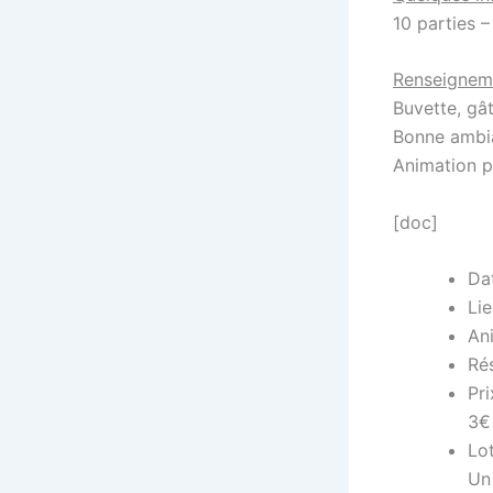
10 parties –
Renseignem
Buvette, gâ
Bonne ambi
Animation p
[doc]
Da
Li
Ani
Rés
Pri
3€
Lot
Un 