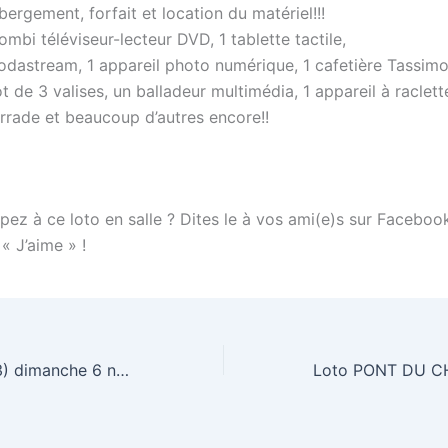
ergement, forfait et location du matériel!!!
ombi téléviseur-lecteur DVD, 1 tablette tactile,
odastream, 1 appareil photo numérique, 1 cafetière Tassimo,
ot de 3 valises, un balladeur multimédia, 1 appareil à raclette
errade et beaucoup d’autres encore!!
pez à ce loto en salle ? Dites le à vos ami(e)s sur Faceboo
 « J’aime » !
Loto Meyreuil (13) dimanche 6 novembre 2011