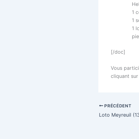
Heb
1 c
1 s
1 l
pi
[/doc]
Vous partici
cliquant sur
PRÉCÉDENT