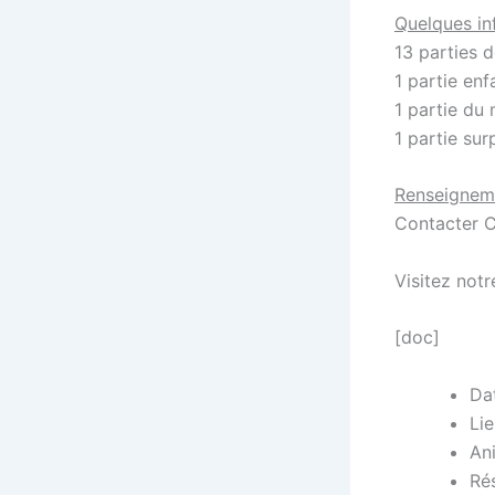
Quelques inf
13 parties 
1 partie enf
1 partie du
1 partie sur
Renseignem
Contacter C
Visitez notre
[doc]
Da
Li
Ani
Rés