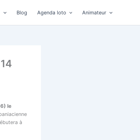
o
Blog
Agenda loto
Animateur
 14
6) le
paniacienne
débutera à