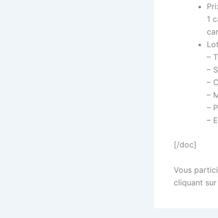
Pri
1 c
ca
Lot
– 
– 
– 
– 
– 
– E
[/doc]
Vous partici
cliquant sur