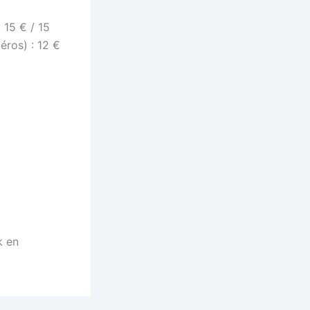
: 15 € / 15
éros) : 12 €
k en