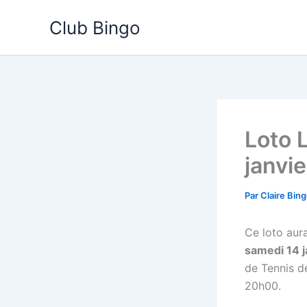
Aller
Club Bingo
au
contenu
Loto 
janvi
Par
Claire Bin
Ce loto aura
samedi 14 j
de Tennis de
20h00.