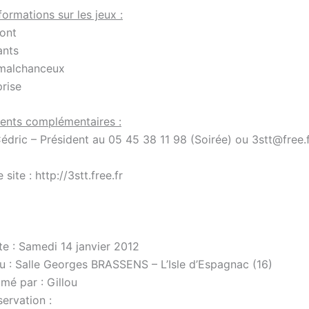
ormations sur les jeux :
dont
ants
 malchanceux
prise
ents complémentaires :
édric – Président au 05 45 38 11 98 (Soirée) ou 3stt@free.
 site : http://3stt.free.fr
te : Samedi 14 janvier 2012
eu : Salle Georges BRASSENS – L’Isle d’Espagnac (16)
mé par : Gillou
ervation :