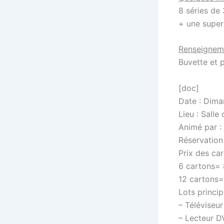
8 séries de 
+ une supe
Renseignem
Buvette et p
[doc]
Date : Dima
Lieu : Sall
Animé par :
Réservation
Prix des car
6 cartons= 
12 cartons=
Lots princi
– Télévise
– Lecteur D