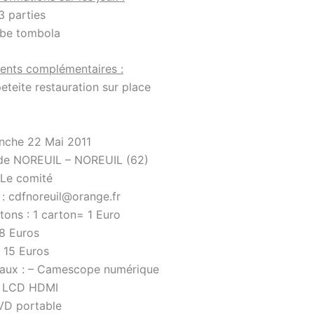
3 parties
rbe tombola
ents complémentaires :
eteite restauration sur place
nche 22 Mai 2011
e de NOREUIL – NOREUIL (62)
 Le comité
 : cdfnoreuil@orange.fr
tons : 1 carton= 1 Euro
8 Euros
 15 Euros
paux : – Camescope numérique
ur LCD HDMI
VD portable