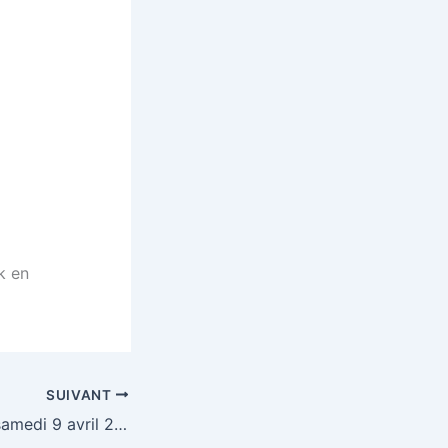
k en
SUIVANT
Loto HECQ (59) samedi 9 avril 2011