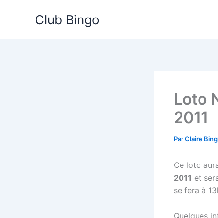
Aller
Club Bingo
au
contenu
Loto 
2011
Par
Claire Bin
Ce loto aura
2011
et ser
se fera à 1
Quelques inf