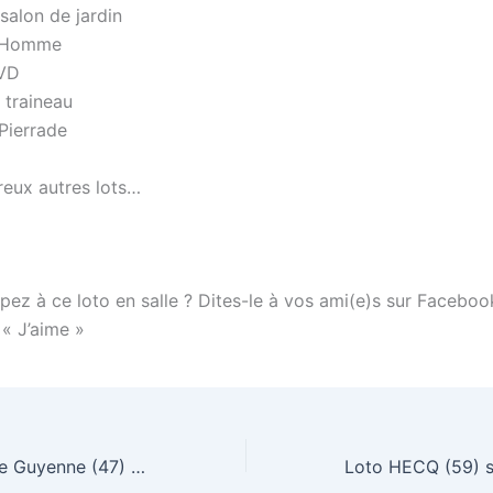
salon de jardin
» Homme
DVD
 traineau
Pierrade
eux autres lots…
pez à ce loto en salle ? Dites-le à vos ami(e)s sur Faceboo
 « J’aime »
Loto Miramont de Guyenne (47) Dimanche 10 Avril 2011