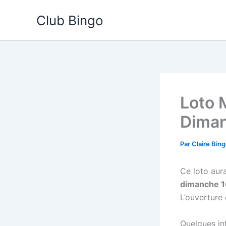
Aller
Club Bingo
au
contenu
Loto 
Diman
Par
Claire Bin
Ce loto aura
dimanche 10
L’ouverture
Quelques inf