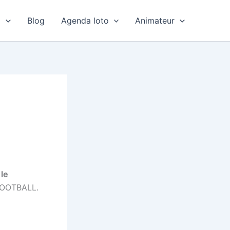
o
Blog
Agenda loto
Animateur
le
 FOOTBALL.