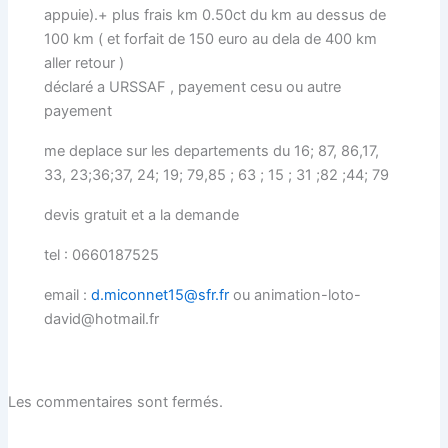
appuie).+ plus frais km 0.50ct du km au dessus de
100 km ( et forfait de 150 euro au dela de 400 km
aller retour )
déclaré a URSSAF , payement cesu ou autre
payement
me deplace sur les departements du 16; 87, 86,17,
33, 23;36;37, 24; 19; 79,85 ; 63 ; 15 ; 31 ;82 ;44; 79
devis gratuit et a la demande
tel : 0660187525
email :
d.miconnet15@sfr.fr
ou animation-loto-
david@hotmail.f​r
Les commentaires sont fermés.