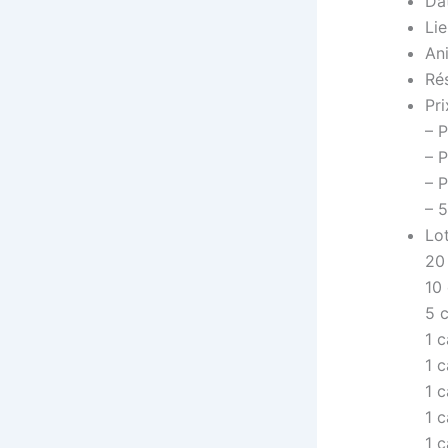
Dat
Lie
An
Rés
Pri
– 
– 
– 
– 5
Lot
20
10
5 
1 c
1 
1 
1 
1 