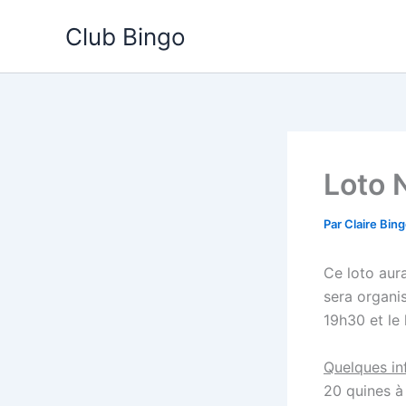
Aller
Club Bingo
au
contenu
Loto 
Par
Claire Bin
Ce loto aura 
sera organis
19h30 et le
Quelques inf
20 quines à