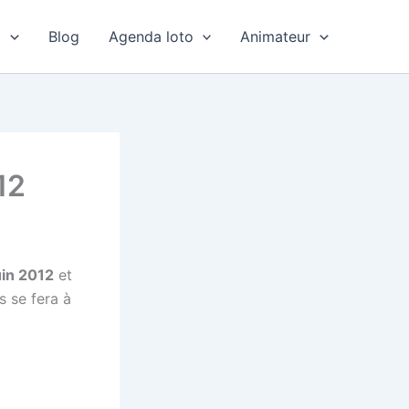
o
Blog
Agenda loto
Animateur
12
uin 2012
et
s se fera à