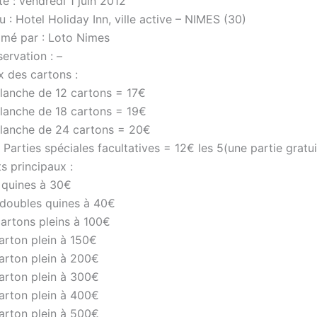
e : vendredi 1 juin 2012
u : Hotel Holiday Inn, ville active – NIMES (30)
imé par : Loto Nimes
ervation : –
x des cartons :
Planche de 12 cartons = 17€
Planche de 18 cartons = 19€
Planche de 24 cartons = 20€
 Parties spéciales facultatives = 12€ les 5(une partie gratui
s principaux :
 quines à 30€
 doubles quines à 40€
cartons pleins à 100€
arton plein à 150€
carton plein à 200€
carton plein à 300€
carton plein à 400€
carton plein à 500€