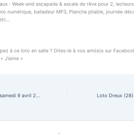
paux : Week-end escapade & escale de rêve pour 2, lecteur
oto numérique, balladeur MP3, Plancha pliable, journée déc
 etc…
pez à ce loto en salle ? Dites-le à vos ami(e)s sur Faceboo
 « J’aime »
Loto HECQ (59) samedi 9 avril 2011
Loto Dreux (28)