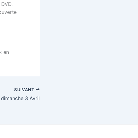
s DVD,
ouverte
k en
SUIVANT
 dimanche 3 Avril