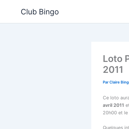
Aller
Club Bingo
au
contenu
Loto 
2011
Par
Claire Bin
Ce loto aura
avril 2011
et
20h00 et le
Quelques inf