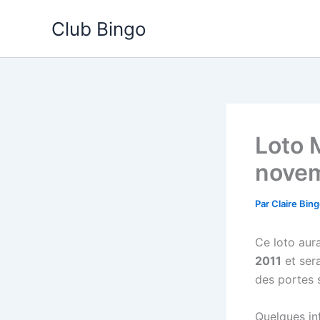
Aller
Club Bingo
au
contenu
Loto 
novem
Par
Claire Bin
Ce loto aura 
2011
et ser
des portes 
Quelques inf