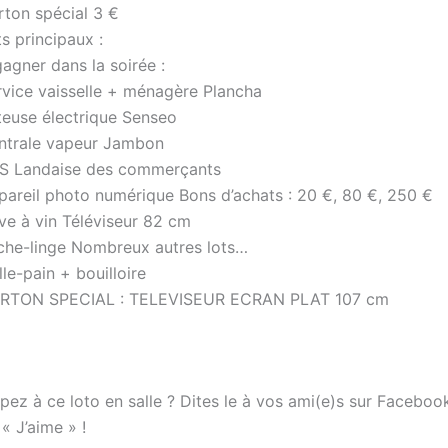
rton spécial 3 €
s principaux :
agner dans la soirée :
rvice vaisselle + ménagère Plancha
iteuse électrique Senseo
ntrale vapeur Jambon
S Landaise des commerçants
pareil photo numérique Bons d’achats : 20 €, 80 €, 250 €
ve à vin Téléviseur 82 cm
che-linge Nombreux autres lots…
lle-pain + bouilloire
RTON SPECIAL : TELEVISEUR ECRAN PLAT 107 cm
pez à ce loto en salle ? Dites le à vos ami(e)s sur Faceboo
 « J’aime » !