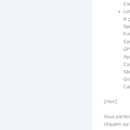
Ca
Lot
A g
Se
Fr
Ce
GP
Ap
Ca
Sè
Gri
CA
[/doc]
Vous partici
cliquant sur