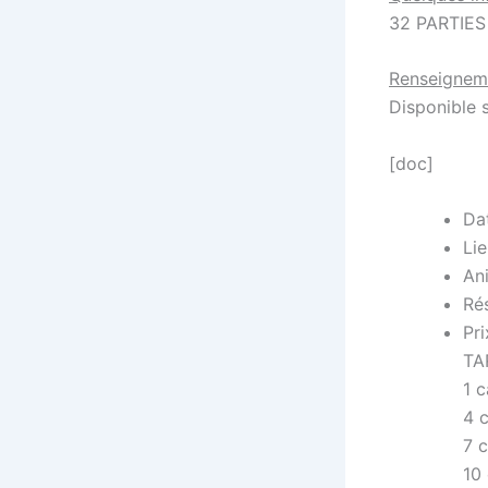
32 PARTIES
Renseignem
Disponible 
[doc]
Da
Li
Ani
Ré
Pri
TA
1 
4 
7 
10