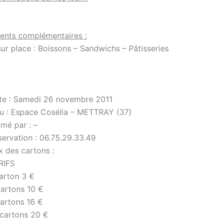
ents complémentaires :
sur place : Boissons – Sandwichs – Pâtisseries
te : Samedi 26 novembre 2011
eu : Espace Cosélia – METTRAY (37)
mé par : –
servation : 06.75.29.33.49
x des cartons :
RIFS
carton 3 €
cartons 10 €
cartons 16 €
 cartons 20 €