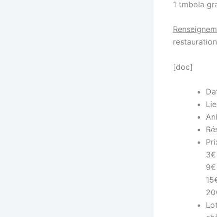
1 tmbola gr
Renseignem
restauration
[doc]
Da
Lie
Ani
Ré
Pri
3€ 
9€
15
20
Lot