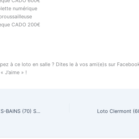
èque CADO 600€
blette numérique
broussailleuse
èque CADO 200€
pez à ce loto en salle ? Dites le à vos ami(e)s sur Faceboo
 « J’aime » !
Loto LUXEUIL-LES-BAINS (70) Samedi 18 février 2012