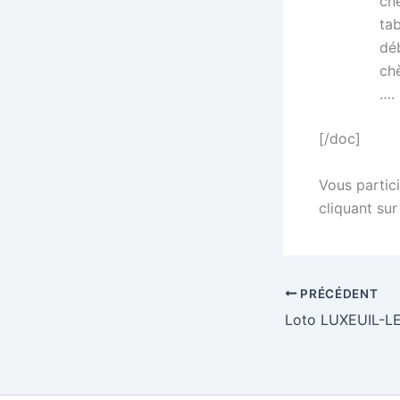
ch
ta
dé
ch
….
[/doc]
Vous partici
cliquant sur
PRÉCÉDENT