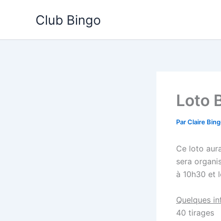
Aller
Club Bingo
au
contenu
Loto 
Par
Claire Bin
Ce loto aura
sera organi
à 10h30 et 
Quelques inf
40 tirages