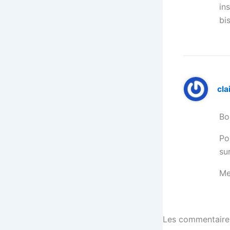
in
bi
cla
Bo
Po
su
Me
Les commentaires