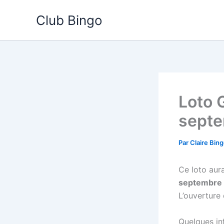
Aller
Club Bingo
au
contenu
Loto 
septe
Par
Claire Bin
Ce loto aura
septembre
L’ouverture
Quelques inf