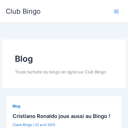
Aller
Club Bingo
au
contenu
Blog
Toute l’activité du bingo en ligne sur Club Bingo
Blog
Cristiano Ronaldo joue aussi au Bingo !
Claire Bingo
/
22 avril 2015