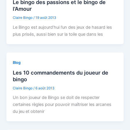
Le bingo des passions et le bingo de
l’Amour
Claire Bingo
/
19 août 2013
Le Bingo est aujourd’hui l’un des jeux de hasard les
plus prisés, aussi bien sur la toile que dans les
Blog
Les 10 commandements du joueur de
bingo
Claire Bingo
/
6 août 2013
Un bon joueur de Bingo se doit de respecter
certaines règles pour pouvoir maîtriser les arcanes
du jeu et obtenir