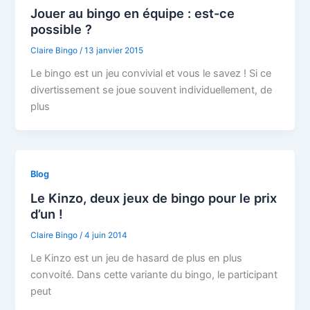
Jouer au bingo en équipe : est-ce
possible ?
Claire Bingo
/
13 janvier 2015
Le bingo est un jeu convivial et vous le savez ! Si ce
divertissement se joue souvent individuellement, de
plus
Blog
Le Kinzo, deux jeux de bingo pour le prix
d’un !
Claire Bingo
/
4 juin 2014
Le Kinzo est un jeu de hasard de plus en plus
convoité. Dans cette variante du bingo, le participant
peut