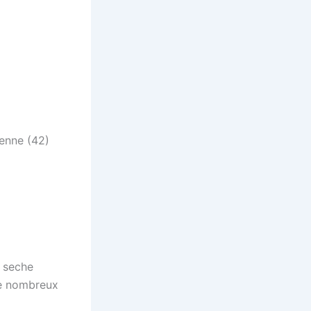
ienne (42)
 seche
 de nombreux