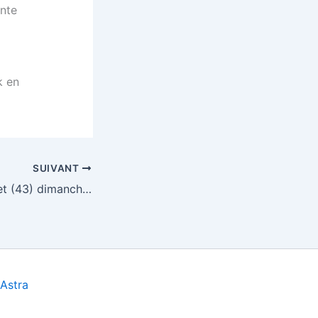
ante
k en
SUIVANT
Loto Bas en Basset (43) dimanche 1er avril 2012
Astra