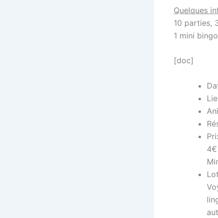
Quelques inf
10 parties, 
1 mini bingo
[doc]
Da
Lie
Ani
Rés
Pri
4€ 
Min
Lot
Vo
lin
aut