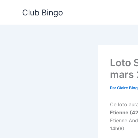
Aller
Club Bingo
au
contenu
Loto 
mars 
Par
Claire Bin
Ce loto aura
Etienne (4
Etienne And
14h00