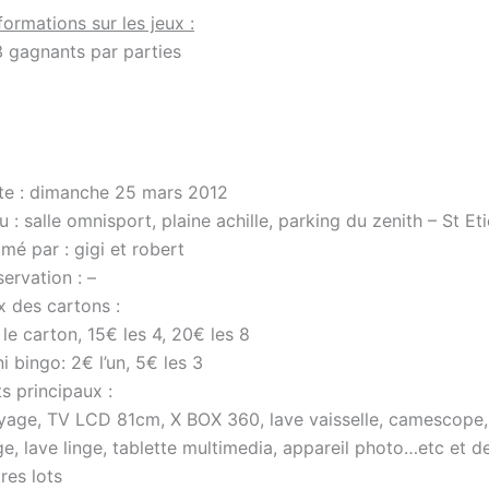
ormations sur les jeux :
3 gagnants par parties
te : dimanche 25 mars 2012
u : salle omnisport, plaine achille, parking du zenith – St Et
mé par : gigi et robert
ervation : –
x des cartons :
le carton, 15€ les 4, 20€ les 8
i bingo: 2€ l’un, 5€ les 3
s principaux :
yage, TV LCD 81cm, X BOX 360, lave vaisselle, camescope,
ge, lave linge, tablette multimedia, appareil photo…etc et
res lots