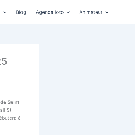
o
Blog
Agenda loto
Animateur
25
 de Saint
ll St
débutera à