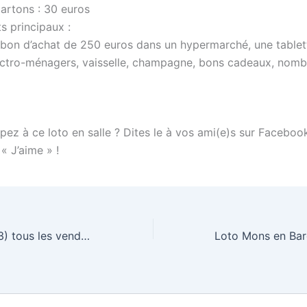
cartons : 30 euros
s principaux :
 bon d’achat de 250 euros dans un hypermarché, une tablett
ectro-ménagers, vaisselle, champagne, bons cadeaux, nombr
pez à ce loto en salle ? Dites le à vos ami(e)s sur Faceboo
 « J’aime » !
Loto Marseille (13) tous les vendredis soir à 21h00