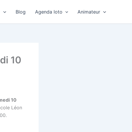
o
Blog
Agenda loto
Animateur
di 10
amedi 10
’école Léon
h00.