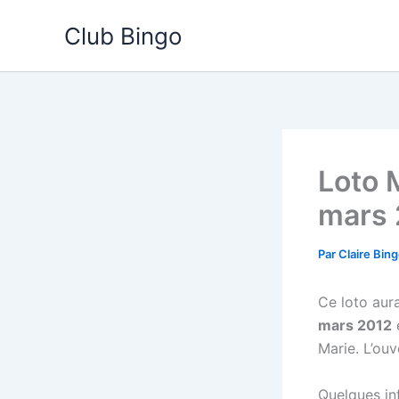
Aller
Club Bingo
au
contenu
Loto 
mars 
Par
Claire Bin
Ce loto aura
mars 2012
e
Marie. L’ou
Quelques inf