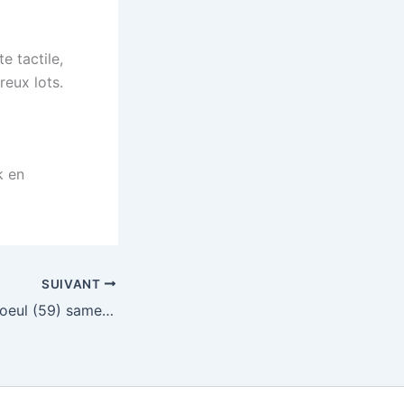
e tactile,
eux lots.
k en
SUIVANT
Loto Mons en Baroeul (59) samedi 14 avril 2012