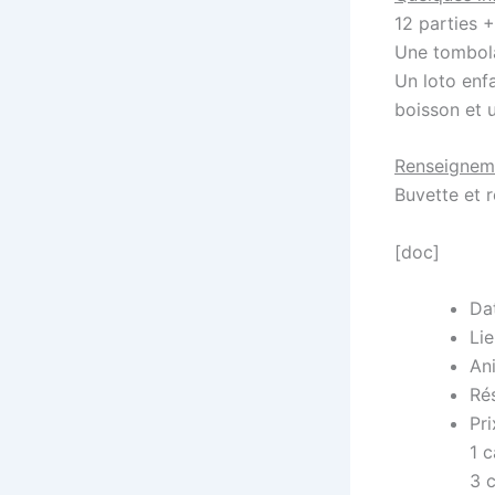
12 parties +
Une tombol
Un loto enfa
boisson et 
Renseignem
Buvette et r
[doc]
Da
Lie
Ani
Rés
Pri
1 c
3 