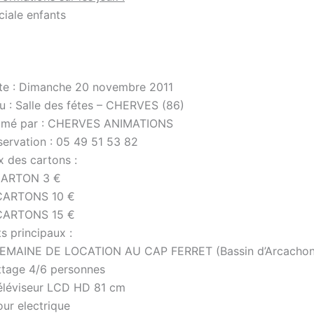
ciale enfants
te : Dimanche 20 novembre 2011
eu : Salle des fétes – CHERVES (86)
imé par : CHERVES ANIMATIONS
servation : 05 49 51 53 82
x des cartons :
CARTON 3 €
CARTONS 10 €
CARTONS 15 €
s principaux :
SEMAINE DE LOCATION AU CAP FERRET (Bassin d’Arcachon
ttage 4/6 personnes
téléviseur LCD HD 81 cm
our electrique