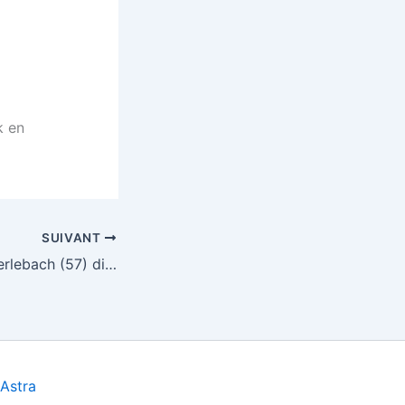
k en
SUIVANT
Loto Freyming-Merlebach (57) dimanche 11 décembre 2011
Astra