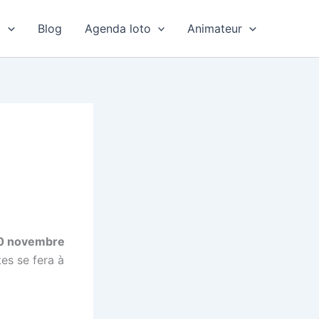
o
Blog
Agenda loto
Animateur
20 novembre
es se fera à