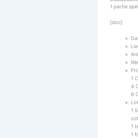
1 partie spé
[doc]
Da
Li
An
Ré
Pri
1 
4 
8 
Lot
1 
co
1 
1 f