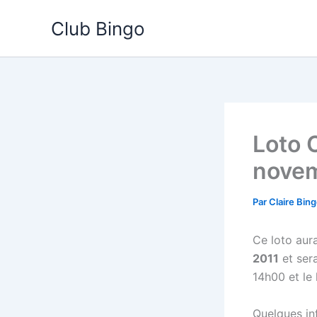
Aller
Club Bingo
au
contenu
Loto 
novem
Par
Claire Bin
Ce loto aura
2011
et ser
14h00 et le
Quelques inf