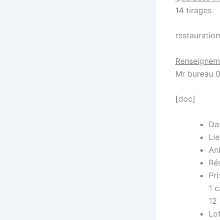
14 tirages
restauration
Renseignem
Mr bureau 0
[doc]
Dat
Lie
Ani
Rés
Pri
1 
12
Lot