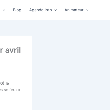
o
Blog
Agenda loto
Animateur
 avril
60) le
s se fera à