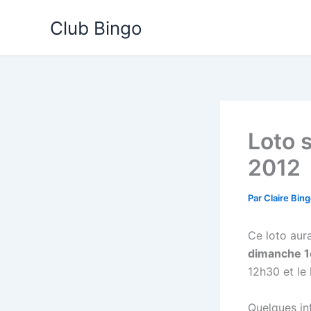
Aller
Club Bingo
au
contenu
Loto 
2012
Par
Claire Bin
Ce loto aura
dimanche 1e
12h30 et le
Quelques inf