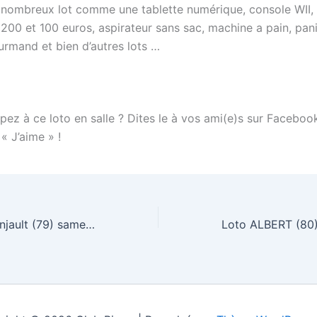
 nombreux lot comme une tablette numérique, console WII,
200 et 100 euros, aspirateur sans sac, machine a pain, pan
urmand et bien d’autres lots …
pez à ce loto en salle ? Dites le à vos ami(e)s sur Faceboo
 « J’aime » !
Loto La Foye Monjault (79) samedi 24 mars 2012