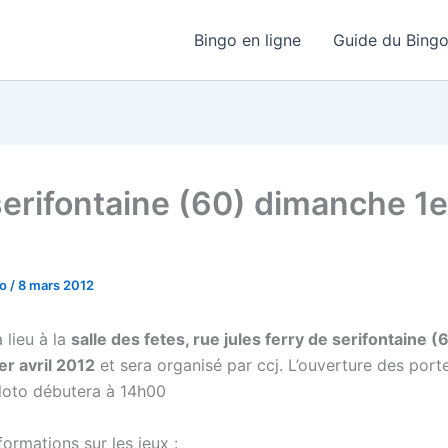
Bingo en ligne
Guide du Bing
serifontaine (60) dimanche 1er
go
/
8 mars 2012
 lieu à la
salle des fetes, rue jules ferry de serifontaine (
r avril 2012
et sera organisé par ccj. L’ouverture des porte
 loto débutera à 14h00
ormations sur les jeux :