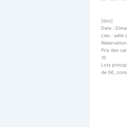
[doc]
Date : Dima
Lieu : salle
Réservation 
Prix des car
10
Lots princi
de 5€, cons