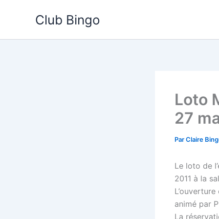
Aller
Club Bingo
au
contenu
Loto 
27 ma
Par
Claire Bin
Le loto de 
2011 à la sa
L’ouverture 
animé par P
La réservati