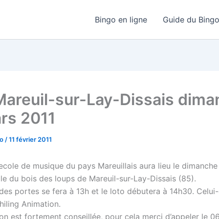
Bingo en ligne
Guide du Bing
Mareuil-sur-Lay-Dissais dim
rs 2011
go
/
11 février 2011
l’ecole de musique du pays Mareuillais aura lieu le dimanch
lle du bois des loups de Mareuil-sur-Lay-Dissais (85).
des portes se fera à 13h et le loto débutera à 14h30. Celui-
hiling Animation.
on est fortement conseillée, pour cela merci d’appeler le 06