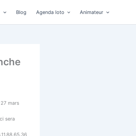
o
Blog
Agenda loto
Animateur
anche
e 27 mars
ci sera
.11.88.65.36