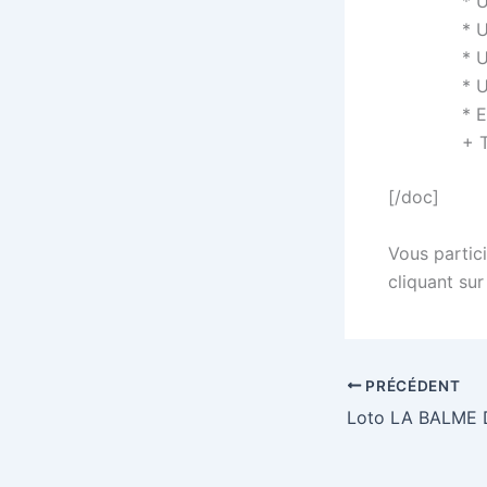
* 
* U
* 
* 
* 
+ 
[/doc]
Vous partici
cliquant sur
PRÉCÉDENT