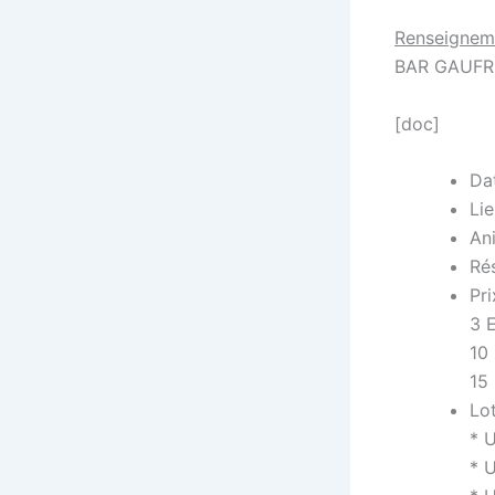
Renseignem
BAR GAUFR
[doc]
Da
Lie
Ani
Rés
Pri
3 E
10 
15 
Lot
* 
* 