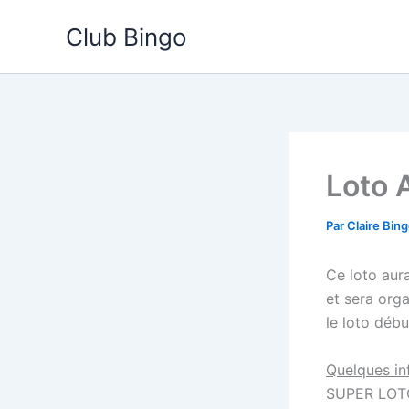
Aller
Club Bingo
au
contenu
Loto 
Par
Claire Bin
Ce loto aura
et sera org
le loto déb
Quelques inf
SUPER LOT