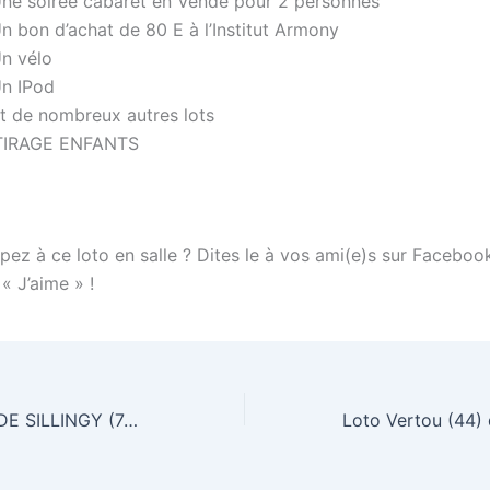
Une soirée cabaret en Vendé pour 2 personnes
n bon d’achat de 80 E à l’Institut Armony
Un vélo
Un IPod
Et de nombreux autres lots
TIRAGE ENFANTS
pez à ce loto en salle ? Dites le à vos ami(e)s sur Faceboo
 « J’aime » !
Loto LA BALME DE SILLINGY (74) samedi 11 février 2012