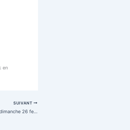
k en
SUIVANT
Loto Vertou (44) dimanche 26 fevrier 2012