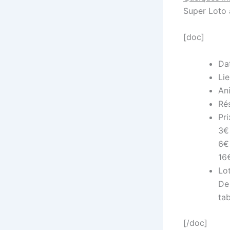
Super Loto a
[doc]
Da
Lie
Ani
Ré
Pri
3€ 
6€ 
16€
Lot
De 
ta
[/doc]