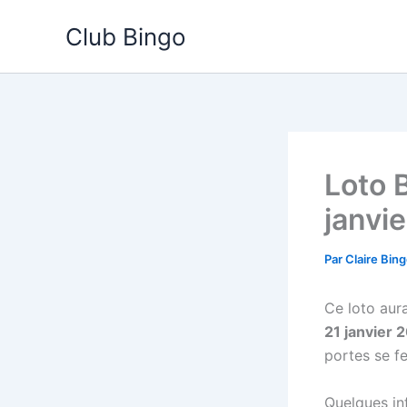
Aller
Club Bingo
au
contenu
Loto 
janvi
Par
Claire Bin
Ce loto aura
21 janvier 
portes se f
Quelques inf