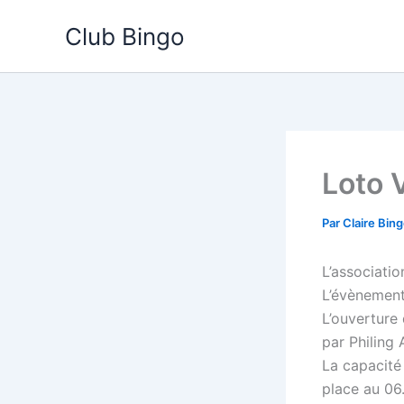
Aller
Club Bingo
au
contenu
Loto 
Par
Claire Bin
L’associatio
L’évènement
L’ouverture 
par Philing 
La capacité 
place au 06