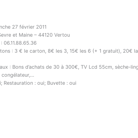
nche 27 février 2011
 Sevre et Maine – 44120 Vertou
: 06.11.88.65.36
tons : 3 € le carton, 8€ les 3, 15€ les 6 (+ 1 gratuit), 20€ l
paux : Bons d’achats de 30 à 300€, TV Lcd 55cm, sèche-lin
 congélateur,…
i; Restauration : oui; Buvette : oui