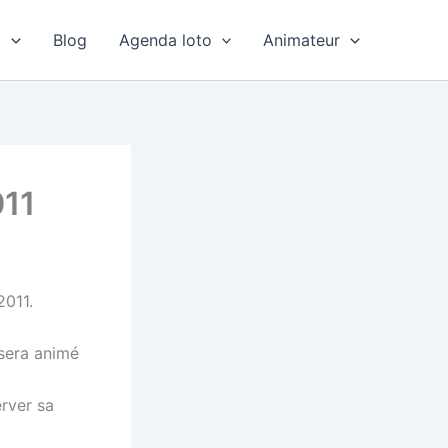
o
Blog
Agenda loto
Animateur
011
2011.
 sera animé
erver sa