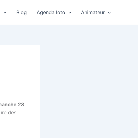
o
Blog
Agenda loto
Animateur
imanche 23
ture des