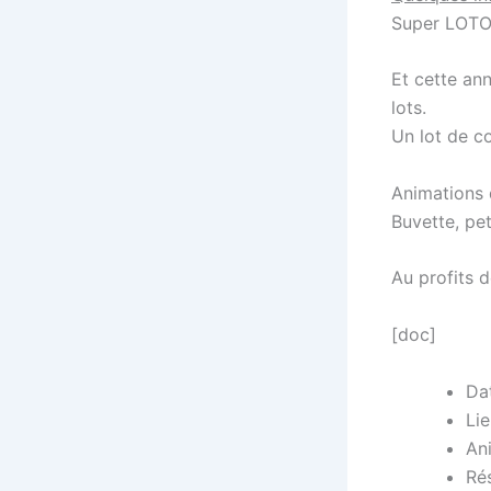
Super LOTO 
Et cette an
lots.
Un lot de co
Animations 
Buvette, pet
Au profits d
[doc]
Da
Lie
An
Rés