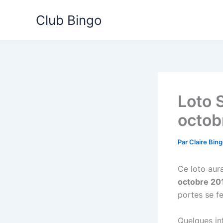
Aller
Club Bingo
au
contenu
Loto 
octob
Par
Claire Bin
Ce loto aura
octobre 20
portes se f
Quelques inf