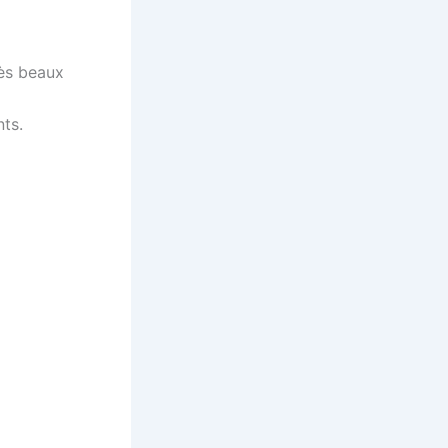
ès beaux
nts.