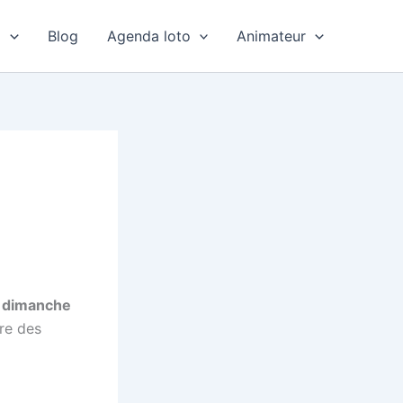
o
Blog
Agenda loto
Animateur
e dimanche
re des