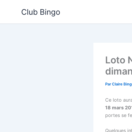
Aller
Club Bingo
au
contenu
Loto 
diman
Par
Claire Bin
Ce loto aura
18 mars 20
portes se f
Quelques inf