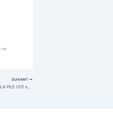
k en
SUIVANT
Loto CINQ MARS LA PILE (37) samedi 17 mars 2012