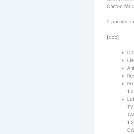
Carton fétic
2 parties en
[doc]
Da
Li
Ani
Rés
Pri
1 c
Lot
TV
TA
1 
CO