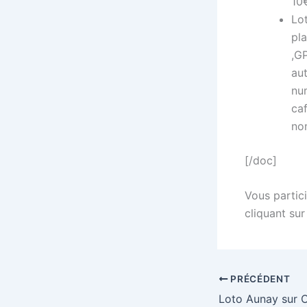
10€
Lot
pl
,G
aut
nu
ca
no
[/doc]
Vous partici
cliquant sur
PRÉCÉDENT