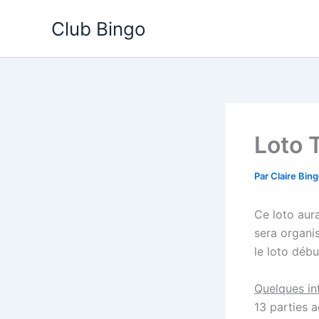
Aller
Club Bingo
au
contenu
Loto 
Par
Claire Bin
Ce loto aura
sera organis
le loto déb
Quelques inf
13 parties a