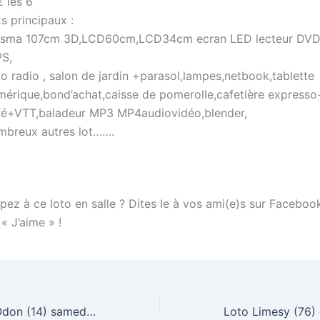
 les 6
s principaux :
asma 107cm 3D,LCD60cm,LCD34cm ecran LED lecteur DVD 
PS,
o radio , salon de jardin +parasol,lampes,netbook,tablette
mérique,bond’achat,caisse de pomerolle,cafetière expresso
fé+VTT,baladeur MP3 MP4audiovidéo,blender,
mbreux autres lot…….
pez à ce loto en salle ? Dites le à vos ami(e)s sur Faceboo
 « J’aime » !
Loto Aunay sur Odon (14) samedi 5 novembre 2011