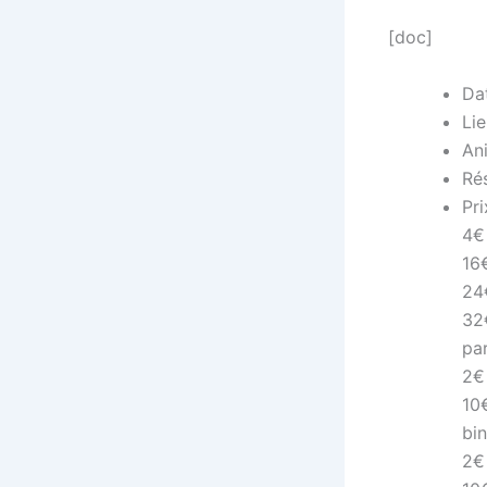
[doc]
Da
Lie
Ani
Rés
Pri
4€
16€
24
32€
par
2€
10€
bi
2€