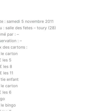
te : samedi 5 novembre 2011
u : salle des fetes – toury (28)
mé par : –
ervation : –
x des cartons :
 le carton
 les 5
€ les 8
 les 11
tie enfant
 le carton
 les 6
ngo
 le bingo