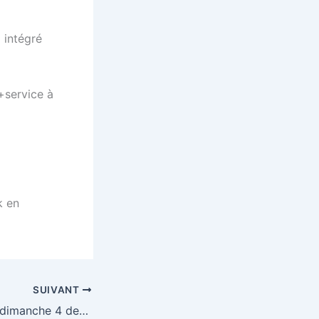
intégré
+service à
k en
SUIVANT
Loto Limesy (76) dimanche 4 decembre 2011