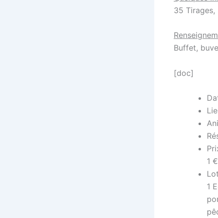
35 Tirages, 
Renseignem
Buffet, buve
[doc]
Da
Li
An
Rés
Pri
1 €
Lot
1 E
por
pê