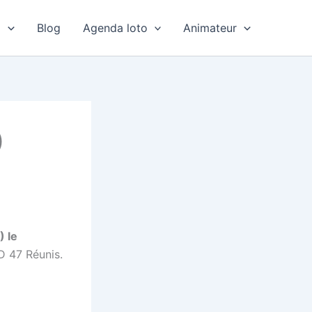
o
Blog
Agenda loto
Animateur
)
 le
D 47 Réunis.