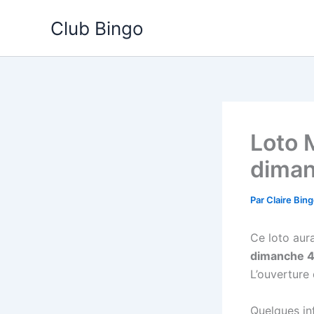
Aller
Club Bingo
au
contenu
Loto
diman
Par
Claire Bin
Ce loto aura
dimanche 4
L’ouverture 
Quelques inf