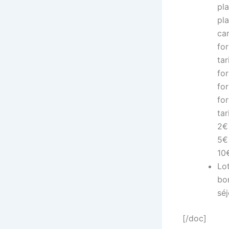
pl
pl
car
for
tar
for
for
for
tar
2€ 
5€
10€
Lot
bo
sé
[/doc]