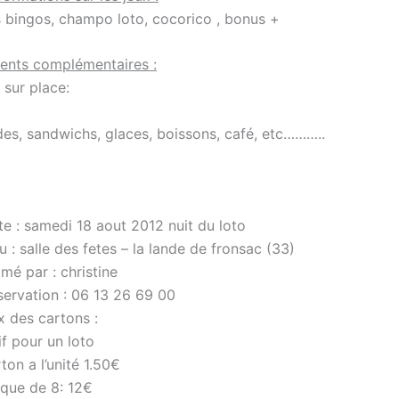
s bingos, champo loto, cocorico , bonus +
ents complémentaires :
 sur place:
lades, sandwichs, glaces, boissons, café, etc………..
e : samedi 18 aout 2012 nuit du loto
u : salle des fetes – la lande de fronsac (33)
mé par : christine
servation : 06 13 26 69 00
x des cartons :
if pour un loto
ton a l’unité 1.50€
aque de 8: 12€