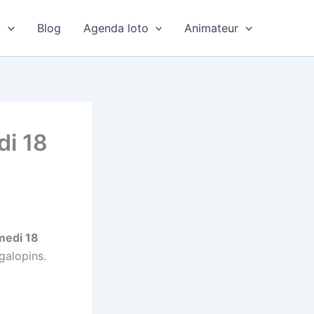
o
Blog
Agenda loto
Animateur
di 18
amedi 18
galopins.