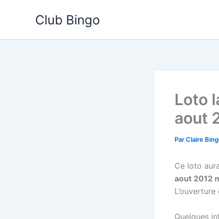
Aller
Club Bingo
au
contenu
Loto 
aout 
Par
Claire Bin
Ce loto aura
aout 2012 n
L’ouverture 
Quelques inf