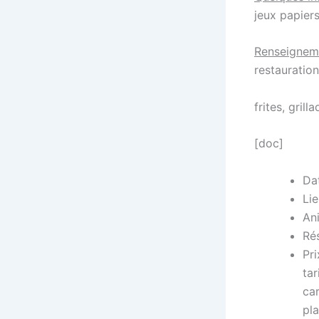
jeux papier
Renseignem
restauration
frites, gril
[doc]
Dat
Lie
Ani
Ré
Pri
tar
car
pl